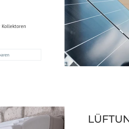
 Kollektoren
baren
LÜFTU