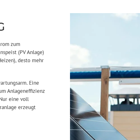
G
Strom zum
nspeist (PV Anlage)
Heizen), desto mehr
wartungsarm. Eine
um Anlageneffizienz
Nur eine voll
ranlage erzeugt