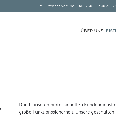
tel. Erreichbarkeit: Mo. - Do. 07.30 – 12.00 & 13
ÜBER UNS
LEIS
­
Durch unseren professionellen Kundendienst 
T
große Funktionssicherheit. Unsere geschulten 