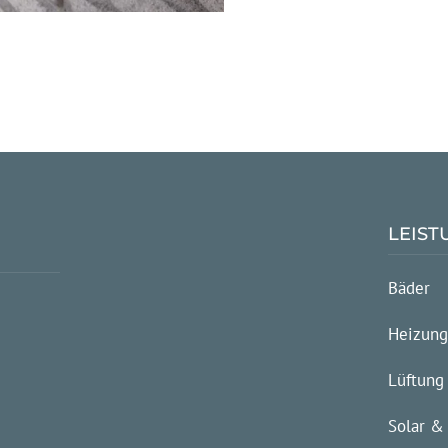
LEIS
Bäder
Heizun
Lüftung
Solar &